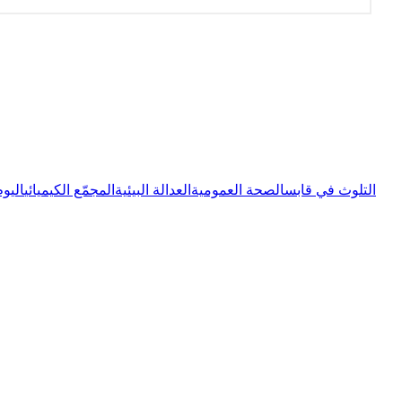
التلوث في قابس
الصحة العمومية
العدالة البيئية
المجمّع الكيميائي
اليوم