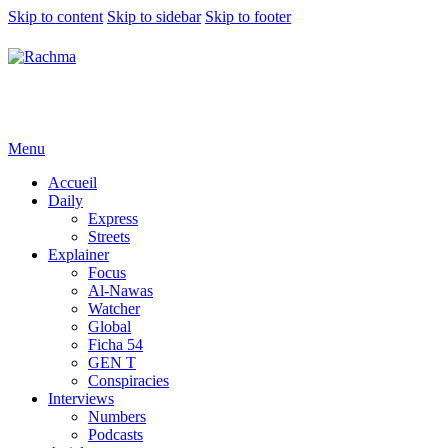
Skip to content
Skip to sidebar
Skip to footer
Menu
Accueil
Daily
Express
Streets
Explainer
Focus
Al-Nawas
Watcher
Global
Ficha 54
GEN T
Conspiracies
Interviews
Numbers
Podcasts