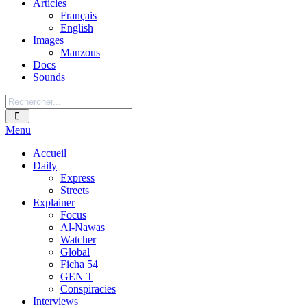
Articles
Français
English
Images
Manzous
Docs
Sounds
Menu
Accueil
Daily
Express
Streets
Explainer
Focus
Al-Nawas
Watcher
Global
Ficha 54
GEN T
Conspiracies
Interviews