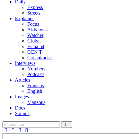
Daily
Express
Streets
Explainer
Focus
Al-Nawas
Watcher
Global
Ficha 54
GEN T
Conspiracies
Interviews
Numbers
Podcasts
Articles
Français
English
Images
Manzous
Docs
Sounds