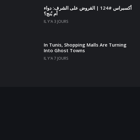
أكسبراس #124 | القروض على الشرف: دواء
أم بُنج؟
IL Y'A 3 JOURS
In Tunis, Shopping Malls Are Turning
Into Ghost Towns
IL Y'A 7 JOURS