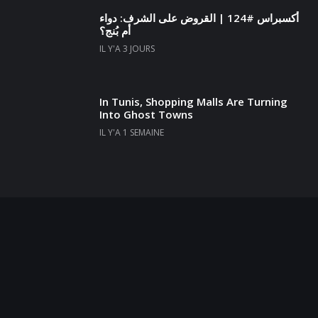
أكسبراس #124 | القروض على الشرف: دواء
أم بُنج؟
IL Y'A 3 JOURS
In Tunis, Shopping Malls Are Turning
Into Ghost Towns
IL Y'A 1 SEMAINE