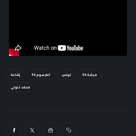
Sounds
فيشة 54
تونس
المرسوم 54
إشاعة
محمد خلولي