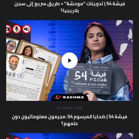
فيشة 54 | تدوينات “موحشة” = طريق سريع إلى سجن
بلاريجيا؟
16 MARS 2026
فيشة 54 | ضحايا المرسوم 54: مجرمون معلوماتيون دون
علمهم؟