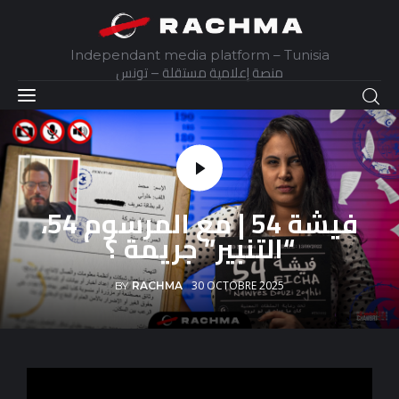
Independant media platform – Tunisia
منصة إعلامية مستقلة – تونس
Accueil
Daily
فيشة 54 | مع المرسوم 54،
Explainer
“التنبير” جريمة ؟
Interviews
30 OCTOBRE 2025
BY
RACHMA
Articles
Images
Docs