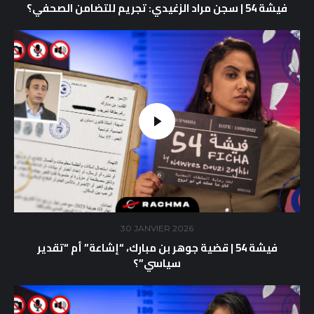
فيشة 54 | سجن مراد الزغيدي: تجريم للتضامن الصحفي؟
30 JANVIER 2026
فيشة 54 | قضية جوهر بن مبارك، “إشاعة” أم “تقدير
سياسي”؟