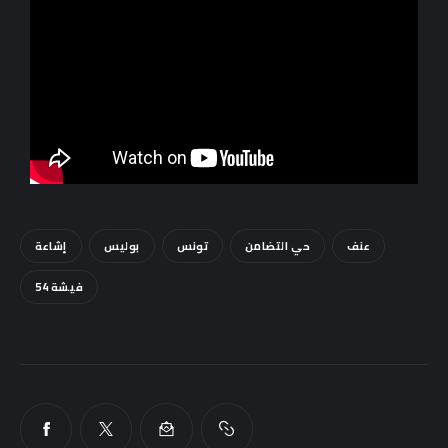
Sounds
عنف
حي التضامن
تونس
بوليس
إشاعة
فيشة 54