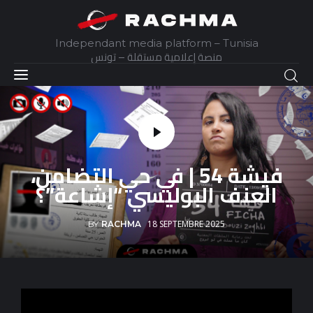
Independant media platform – Tunisia
منصة إعلامية مستقلة – تونس
Accueil
Daily
فيشة 54 | في حي التضامن،
Explainer
العنف البوليسي “إشاعة”؟
Interviews
18 SEPTEMBRE 2025
BY
RACHMA
Articles
Images
Docs