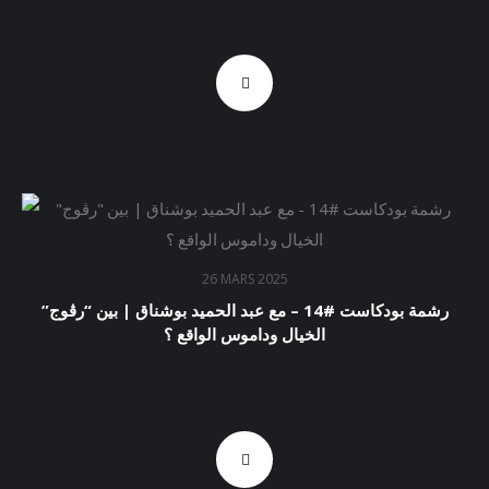
26 MARS 2025
رشمة بودكاست #14 – مع عبد الحميد بوشناق | بين “رڨوج”
الخيال وداموس الواقع ؟