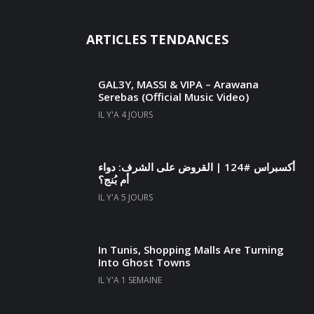
ARTICLES TENDANCES
GAL3Y, MASSI & VIPA – Arawana
Serebas (Official Music Video)
IL Y'A 4 JOURS
أكسبراس #124 | القروض على الشرف: دواء
أم بُنج؟
IL Y'A 5 JOURS
In Tunis, Shopping Malls Are Turning
Into Ghost Towns
IL Y'A 1 SEMAINE