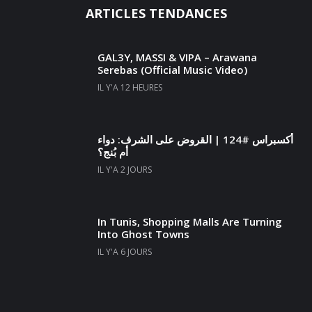
ARTICLES TENDANCES
GAL3Y, MASSI & VIPA – Arawana
Serebas (Official Music Video)
IL Y'A 12 HEURES
أكسبراس #124 | القروض على الشرف: دواء
أم بُنج؟
IL Y'A 2 JOURS
In Tunis, Shopping Malls Are Turning
Into Ghost Towns
IL Y'A 6 JOURS